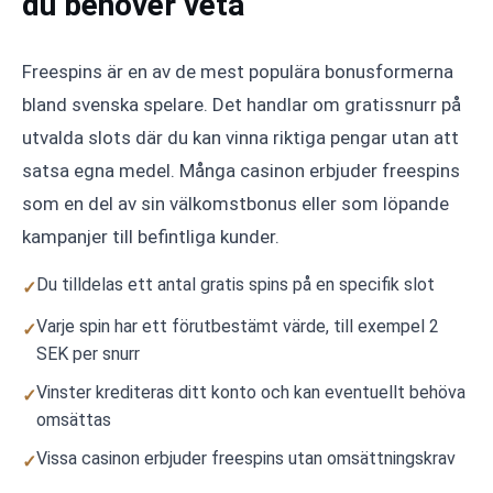
du behöver veta
Freespins är en av de mest populära bonusformerna
bland svenska spelare. Det handlar om gratissnurr på
utvalda slots där du kan vinna riktiga pengar utan att
satsa egna medel. Många casinon erbjuder freespins
som en del av sin välkomstbonus eller som löpande
kampanjer till befintliga kunder.
Du tilldelas ett antal gratis spins på en specifik slot
Varje spin har ett förutbestämt värde, till exempel 2
SEK per snurr
Vinster krediteras ditt konto och kan eventuellt behöva
omsättas
Vissa casinon erbjuder freespins utan omsättningskrav