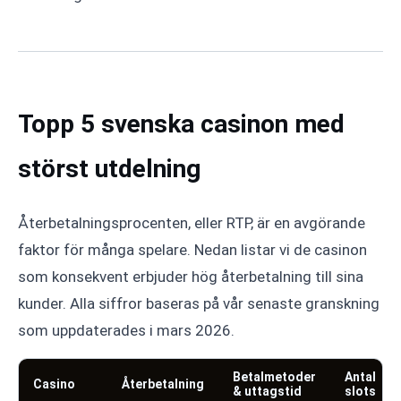
Topp 5 svenska casinon med
störst utdelning
Återbetalningsprocenten, eller RTP, är en avgörande
faktor för många spelare. Nedan listar vi de casinon
som konsekvent erbjuder hög återbetalning till sina
kunder. Alla siffror baseras på vår senaste granskning
som uppdaterades i mars 2026.
Betalmetoder
Antal
Casino
Återbetalning
& uttagstid
slots