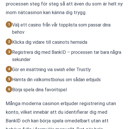
processen steg för steg så att även du som är helt ny
inom nätcasinon kan känna dig trygg.
Välj ett casino från vår topplista som passar dina
behov
Klicka dig vidare till casinots hemsida
Registrera dig med BankID – processen tar bara några
sekunder
Gör en insättning via swish eller Trustly
Hämta din välkomstbonus om sådan erbjuds
Börja spela dina favoritspel
Många moderna casinon erbjuder registrering utan
konto, vilket innebär att du identifierar dig med
BankID och kan börja spela omedelbart utan att