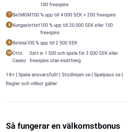
100 freespins
BetMGM
100 % upp till 4 000 SEK + 200 freespins
Kungaslottet
100 % upp till 20 000 SEK eller 150
freespins
Betinia
100 % upp till 2 500 SEK
Otto
Sätt in 1 500 och spela för 3 000 SEK eller
Casino
freespins utan insättning
18+ | Spela ansvarsfullt | Stodlinjen.se | Spelpaus.se |
Regler och villkor gäller
Så fungerar en välkomstbonus