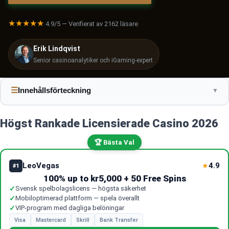
★★★★★
4.9/5 — Verifierat av 2162 läsare
Erik Lindqvist
Senior casinoanalytiker och iGaming-expert
☰
Innehållsförteckning
▼
Högst Rankade Licensierade Casino 2026
🏆 Bästa Val
LeoVegas
4.9
★
#1
100% up to kr5,000 + 50 Free Spins
✓
Svensk spelbolagslicens — högsta säkerhet
✓
Mobiloptimerad plattform — spela överallt
✓
VIP-program med dagliga belöningar
Visa
Mastercard
Skrill
Bank Transfer