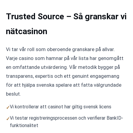
Trusted Source – Så granskar vi
nätcasinon
Vi tar vår roll som oberoende granskare på allvar.
Varje casino som hamnar på vår lista har genomgått
en omfattande utvärdering. Vår metodik bygger på
transparens, expertis och ett genuint engagemang
för att hjälpa svenska spelare att fatta välgrundade
beslut.
Vi kontrollerar att casinot har giltig svensk licens
Vi testar registreringsprocessen och verifierar BankID-
funktionalitet