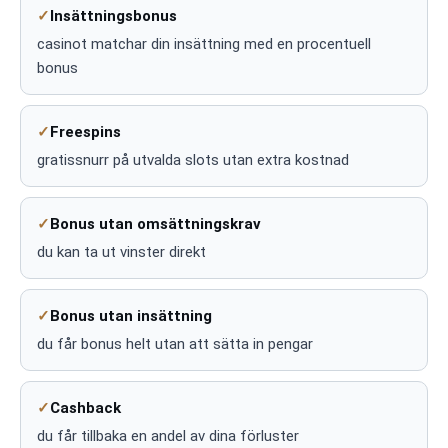
Insättningsbonus
casinot matchar din insättning med en procentuell
bonus
Freespins
gratissnurr på utvalda slots utan extra kostnad
Bonus utan omsättningskrav
du kan ta ut vinster direkt
Bonus utan insättning
du får bonus helt utan att sätta in pengar
Cashback
du får tillbaka en andel av dina förluster