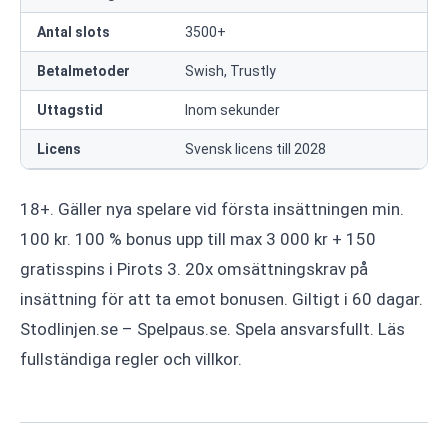
Antal slots
3500+
Betalmetoder
Swish, Trustly
Uttagstid
Inom sekunder
Licens
Svensk licens till 2028
18+. Gäller nya spelare vid första insättningen min.
100 kr. 100 % bonus upp till max 3 000 kr + 150
gratisspins i Pirots 3. 20x omsättningskrav på
insättning för att ta emot bonusen. Giltigt i 60 dagar.
Stodlinjen.se – Spelpaus.se. Spela ansvarsfullt. Läs
fullständiga regler och villkor.