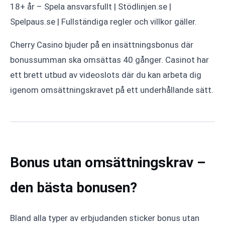
18+ år – Spela ansvarsfullt | Stödlinjen.se |
Spelpaus.se | Fullständiga regler och villkor gäller.
Cherry Casino bjuder på en insättningsbonus där
bonussumman ska omsättas 40 gånger. Casinot har
ett brett utbud av videoslots där du kan arbeta dig
igenom omsättningskravet på ett underhållande sätt.
Bonus utan omsättningskrav –
den bästa bonusen?
Bland alla typer av erbjudanden sticker bonus utan