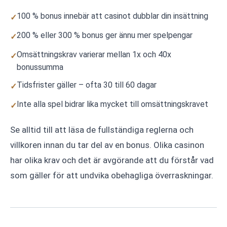
100 % bonus innebär att casinot dubblar din insättning
200 % eller 300 % bonus ger ännu mer spelpengar
Omsättningskrav varierar mellan 1x och 40x
bonussumma
Tidsfrister gäller – ofta 30 till 60 dagar
Inte alla spel bidrar lika mycket till omsättningskravet
Se alltid till att läsa de fullständiga reglerna och
villkoren innan du tar del av en bonus. Olika casinon
har olika krav och det är avgörande att du förstår vad
som gäller för att undvika obehagliga överraskningar.