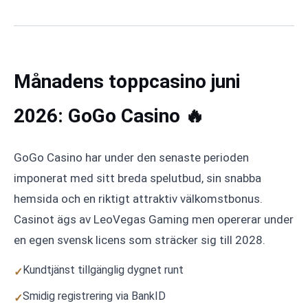
Månadens toppcasino juni
2026: GoGo Casino 🔥
GoGo Casino har under den senaste perioden
imponerat med sitt breda spelutbud, sin snabba
hemsida och en riktigt attraktiv välkomstbonus.
Casinot ägs av LeoVegas Gaming men opererar under
en egen svensk licens som sträcker sig till 2028.
Kundtjänst tillgänglig dygnet runt
Smidig registrering via BankID