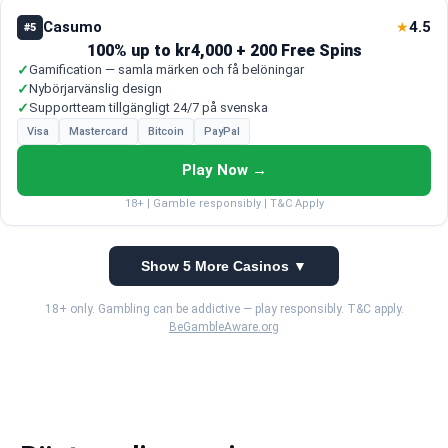
Casumo
4.5
★
#5
100% up to kr4,000 + 200 Free Spins
✓
Gamification — samla märken och få belöningar
✓
Nybörjarvänslig design
✓
Supportteam tillgängligt 24/7 på svenska
Visa
Mastercard
Bitcoin
PayPal
Play Now →
18+ | Gamble responsibly | T&C Apply
Show 5 More Casinos ▼
18+ only. Gambling can be addictive — play responsibly. T&C apply.
BeGambleAware.org