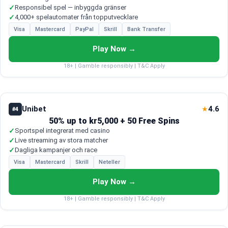
✓
Responsibel spel — inbyggda gränser
✓
4,000+ spelautomater från topputvecklare
Visa
Mastercard
PayPal
Skrill
Bank Transfer
Play Now →
18+ | Gamble responsibly | T&C Apply
Unibet
4.6
★
#4
50% up to kr5,000 + 50 Free Spins
✓
Sportspel integrerat med casino
✓
Live streaming av stora matcher
✓
Dagliga kampanjer och race
Visa
Mastercard
Skrill
Neteller
Play Now →
18+ | Gamble responsibly | T&C Apply