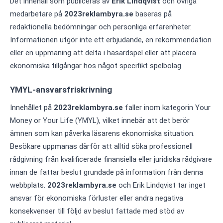
Det innehåll som publiceras av
Erik Lindqvist
och övriga
medarbetare på
2023reklambyra.se
baseras på
redaktionella bedömningar och personliga erfarenheter.
Informationen utgör inte ett erbjudande, en rekommendation
eller en uppmaning att delta i hasardspel eller att placera
ekonomiska tillgångar hos något specifikt spelbolag.
YMYL-ansvarsfriskrivning
Innehållet på
2023reklambyra.se
faller inom kategorin Your
Money or Your Life (YMYL), vilket innebär att det berör
ämnen som kan påverka läsarens ekonomiska situation.
Besökare uppmanas därför att alltid söka professionell
rådgivning från kvalificerade finansiella eller juridiska rådgivare
innan de fattar beslut grundade på information från denna
webbplats.
2023reklambyra.se
och Erik Lindqvist tar inget
ansvar för ekonomiska förluster eller andra negativa
konsekvenser till följd av beslut fattade med stöd av