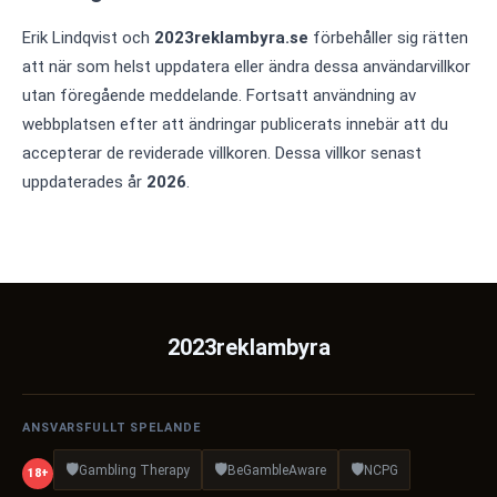
Erik Lindqvist och
2023reklambyra.se
förbehåller sig rätten
att när som helst uppdatera eller ändra dessa användarvillkor
utan föregående meddelande. Fortsatt användning av
webbplatsen efter att ändringar publicerats innebär att du
accepterar de reviderade villkoren. Dessa villkor senast
uppdaterades år
2026
.
2023reklambyra
ANSVARSFULLT SPELANDE
🛡️
🛡️
🛡️
Gambling Therapy
BeGambleAware
NCPG
18+