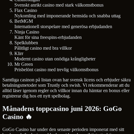
Svenskt anrikt casino med stark välkomstbonus
Flax Casino
Nykomling med imponerande hemsida och snabba uttag
BetMGM
Internationell storspelare med generösa erbjudanden
Ninja Casino
Känt för sina freespins-erbjudanden
Spelklubben
Pålitligt casino med bra villkor
Klirr
Modernt casino utan onödiga krångligheter
Mr Green
Prisbelönt casino med trevlig välkomstbonus
Samtliga casinon på listan ovan har svensk licens och erbjuder säkra
betalningsmetoder som Trustly och swish. Vi rekommenderar att du
alltid läser igenom regler och villkor innan du hämtar en bonus eller
registrerar dig hos ett nytt spelbolag.
Månadens toppcasino juni 2026: GoGo
Casino 🔥
GoGo Casino har under den senaste perioden imponerat med sitt