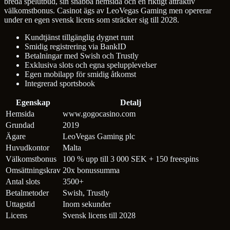
breda spelutbud, sin snabba hemsida och en riktigt attraktiv
välkomstbonus. Casinot ägs av LeoVegas Gaming men opererar
under en egen svensk licens som sträcker sig till 2028.
Kundtjänst tillgänglig dygnet runt
Smidig registrering via BankID
Betalningar med Swish och Trustly
Exklusiva slots och egna spelupplevelser
Egen mobilapp för smidig åtkomst
Integrerad sportsbook
Egenskap
Detalj
Hemsida
www.gogocasino.com
Grundad
2019
Ägare
LeoVegas Gaming plc
Huvudkontor
Malta
Välkomstbonus
100 % upp till 3 000 SEK + 150 freespins
Omsättningskrav
20x bonussumma
Antal slots
3500+
Betalmetoder
Swish, Trustly
Uttagstid
Inom sekunder
Licens
Svensk licens till 2028