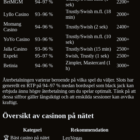
BetMGM
94–97 %
2200+
sek)
Trustly/Swish m.fl. (18
Lyllo Casino
93–96 %
2000+
min)
Momang
94–96 %
Trustly/Swish (2 sek)
2400+
Casino
Trustly/Swish m.fl. (10
YoYo Casino
93–96 %
2000+
sek)
Jalla Casino
93–96 %
Trustly/Swish (15 min)
2500+
Expekt
95–97 %
Swish, Trustly (1 sek)
2500+
Zimpler, Mastercard (1
Betinia
94–96 %
3000+
h)
Återbetalningen varierar beroende på vilka spel du väljer. Slots har
generellt en RTP på 94–97 % medan bordsspel som black jack kan
erbjuda ännu högre återbetalning om du spelar optimalt. Tänk på att
dessa siffror gäller långsiktigt och att enskilda sessioner kan avvika
kraftigt.
Översikt av casinon på nätet
Kategori
Rekommendation
🏆 Bäst casino på nätet
LeoVegas