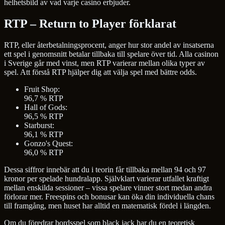
helhetsbild av vad varje casino erbjuder.
RTP – Return to Player förklarat
RTP, eller återbetalningsprocent, anger hur stor andel av insatserna
ett spel i genomsnitt betalar tillbaka till spelare över tid. Alla casinon
i Sverige går med vinst, men RTP varierar mellan olika typer av
spel. Att förstå RTP hjälper dig att välja spel med bättre odds.
Fruit Shop:
96,7 % RTP
Hall of Gods:
96,5 % RTP
Starburst:
96,1 % RTP
Gonzo's Quest:
96,0 % RTP
Dessa siffror innebär att du i teorin får tillbaka mellan 94 och 97
kronor per spelade hundralapp. Självklart varierar utfallet kraftigt
mellan enskilda sessioner – vissa spelare vinner stort medan andra
förlorar mer. Freespins och bonusar kan öka din individuella chans
till framgång, men huset har alltid en matematisk fördel i längden.
Om du föredrar bordsspel som black jack har du en teoretisk