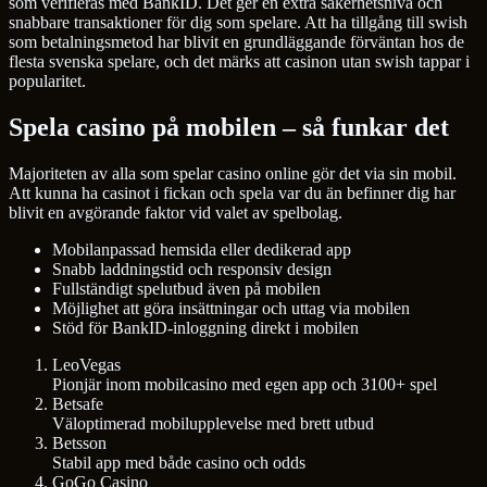
som verifieras med BankID. Det ger en extra säkerhetsnivå och
snabbare transaktioner för dig som spelare. Att ha tillgång till swish
som betalningsmetod har blivit en grundläggande förväntan hos de
flesta svenska spelare, och det märks att casinon utan swish tappar i
popularitet.
Spela casino på mobilen – så funkar det
Majoriteten av alla som spelar casino online gör det via sin mobil.
Att kunna ha casinot i fickan och spela var du än befinner dig har
blivit en avgörande faktor vid valet av spelbolag.
Mobilanpassad hemsida eller dedikerad app
Snabb laddningstid och responsiv design
Fullständigt spelutbud även på mobilen
Möjlighet att göra insättningar och uttag via mobilen
Stöd för BankID-inloggning direkt i mobilen
LeoVegas
Pionjär inom mobilcasino med egen app och 3100+ spel
Betsafe
Väloptimerad mobilupplevelse med brett utbud
Betsson
Stabil app med både casino och odds
GoGo Casino