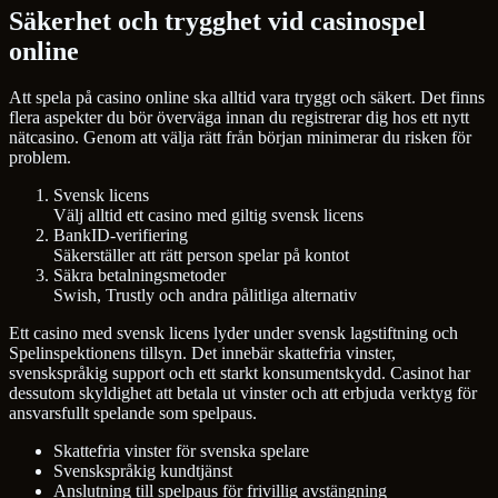
Säkerhet och trygghet vid casinospel
online
Att spela på casino online ska alltid vara tryggt och säkert. Det finns
flera aspekter du bör överväga innan du registrerar dig hos ett nytt
nätcasino. Genom att välja rätt från början minimerar du risken för
problem.
Svensk licens
Välj alltid ett casino med giltig svensk licens
BankID-verifiering
Säkerställer att rätt person spelar på kontot
Säkra betalningsmetoder
Swish, Trustly och andra pålitliga alternativ
Ett casino med svensk licens lyder under svensk lagstiftning och
Spelinspektionens tillsyn. Det innebär skattefria vinster,
svenskspråkig support och ett starkt konsumentskydd. Casinot har
dessutom skyldighet att betala ut vinster och att erbjuda verktyg för
ansvarsfullt spelande som spelpaus.
Skattefria vinster för svenska spelare
Svenskspråkig kundtjänst
Anslutning till spelpaus för frivillig avstängning