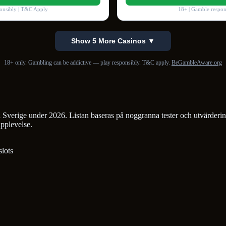
onsibly | T&C Apply
18+ | Gamble respon
Show 5 More Casinos ▼
18+ only. Gambling can be addictive — play responsibly. T&C apply.
BeGambleAware.org
i Sverige under 2026. Listan baseras på noggranna tester och utvärdering
upplevelse.
lots