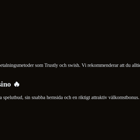
betalningsmetoder som Trustly och swish. Vi rekommenderar att du alltid
ino 🔥
a spelutbud, sin snabba hemsida och en riktigt attraktiv välkomstbon