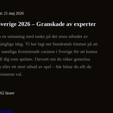
t: 21 maj 2026
 Sverige 2026 – Granskade av experter
ra en utmaning med tanke på det stora utbudet av
ängliga idag. Vi har lagt ner hundratals timmar på att
samtliga licensierade casinon i Sverige för att kunna
ill dig som spelare. Oavsett om du söker generösa
eller ett stort utbud av spel – här hittar du allt du
formerat val.
62 läsare
g-expert