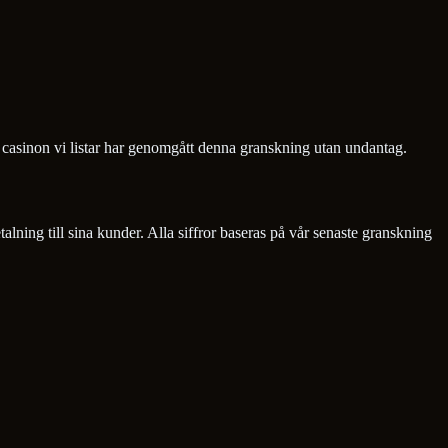
casinon vi listar har genomgått denna granskning utan undantag.
lning till sina kunder. Alla siffror baseras på vår senaste granskning